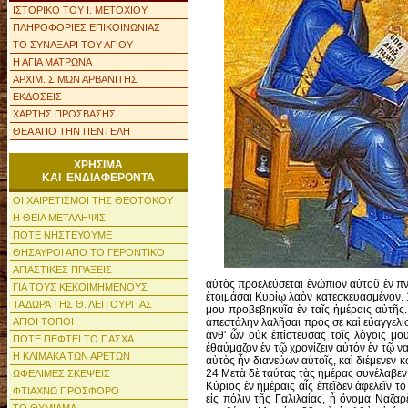
ΙΣΤΟΡΙΚΟ ΤΟΥ Ι. ΜΕΤΟΧΙΟΥ
ΠΛΗΡΟΦΟΡΙΕΣ ΕΠΙΚΟΙΝΩΝΙΑΣ
ΤΟ ΣΥΝΑΞΑΡΙ ΤΟΥ ΑΓΙΟΥ
Η ΑΓΙΑ ΜΑΤΡΩΝΑ
ΑΡΧΙΜ. ΣΙΜΩΝ ΑΡΒΑΝΙΤΗΣ
ΕΚΔΟΣΕΙΣ
ΧΑΡΤΗΣ ΠΡΟΣΒΑΣΗΣ
ΘΕΑ ΑΠΟ ΤΗΝ ΠΕΝΤΕΛΗ
ΧΡΗΣΙΜΑ
ΚΑΙ ΕΝΔΙΑΦΕΡΟΝΤΑ
ΟΙ ΧΑΙΡΕΤΙΣΜΟΙ ΤΗΣ ΘΕΟΤΟΚΟΥ
Η ΘΕΙΑ ΜΕΤΑΛΗΨΙΣ
ΠΟΤΕ ΝΗΣΤΕΥΟΥΜΕ
ΘΗΣΑΥΡΟΙ ΑΠΟ ΤΟ ΓΕΡΟΝΤΙΚΟ
ΑΓΙΑΣΤΙΚΕΣ ΠΡΑΞΕΙΣ
ΓΙΑ ΤΟΥΣ ΚΕΚΟΙΜΗΜΕΝΟΥΣ
ΤΑ ΔΩΡΑ ΤΗΣ Θ. ΛΕΙΤΟΥΡΓΙΑΣ
ΑΓΙΟΙ ΤΟΠΟΙ
ΠΟΤΕ ΠΕΦΤΕΙ ΤΟ ΠΑΣΧΑ
Η ΚΛΙΜΑΚΑ ΤΩΝ ΑΡΕΤΩΝ
ΩΦΕΛΙΜΕΣ ΣΚΕΨΕΙΣ
ΦΤΙΑΧΝΩ ΠΡΟΣΦΟΡΟ