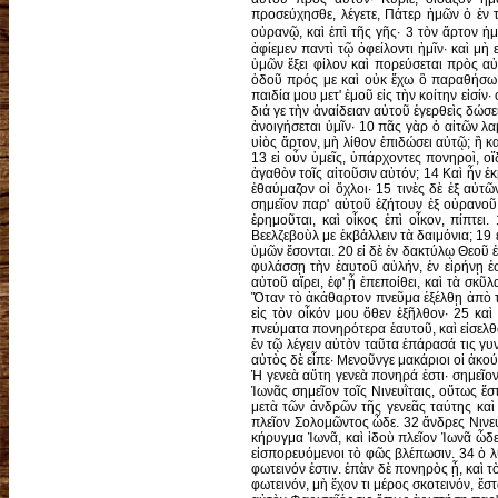
εοῦ ἐκβάλλω τὰ δαιμόνια, ἄρα ἔφθασεν ἐφ' ὑμᾶς ἡ βασιλεία τοῦ Θεοῦ. 21 ὅταν ὁ ἰσχυρὸς καθωπλισμένος φυλάσσῃ τὴν ἑαυτοῦ αὐλήν, ἐν εἰρήνῃ ἐστὶ τὰ ὑπάρχοντα αὐτοῦ· 22 ἐπὰν δὲ ὁ ἰσχυρότερος αὐτοῦ ἐπελθὼν νικήσῃ αὐτόν, τὴν πανοπλίαν αὐτοῦ αἴρει, ἐφ' ᾗ ἐπεποίθει, καὶ τὰ σκῦλα αὐτοῦ διαδίδωσιν. 23 ὁ μὴ ὢν μετ' ἐμοῦ κατ' ἐμοῦ ἐστι, καὶ ὁ μὴ συνάγων μετ' ἐμοῦ σκορπίζει. 24 Ὅταν τὸ ἀκάθαρτον πνεῦμα ἐξέλθῃ ἀπὸ τοῦ ἀνθρώπου, διέρχεται δι' ἀνύδρων τόπων ζητοῦν ἀνάπαυσιν, καὶ μὴ εὑρίσκον λέγει· ὑποσ