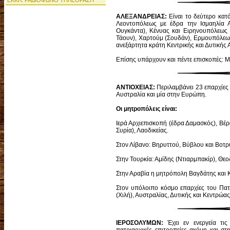
ΕΚΚΛ. ΡΑΔΙΟΦΩΝΟ ΤΗΛΕΟΡΑΣΗ
ΑΛΕΞΑΝΔΡΕΙΑΣ:
Είναι το δεύτερο κατά
Λεοντοπόλεως με έδρα την Ισμαηλία Α
Ουγκάντα), Κένυας και Ειρηνουπόλεως 
Τάουν), Χαρτούμ (Σουδάν), Ερμουπόλεως
ανεξάρτητα κράτη Κεντρικής και Δυτικής
Επίσης υπάρχουν και πέντε επισκοπές: 
ΑΝΤΙΟΧΕΙΑΣ:
Περιλαμβάνει 23 επαρχίες α
Αυστραλία και μία στην Ευρώπη.
Οι μητροπόλεις είναι:
Ιερά Αρχιεπισκοπή (έδρα Δαμασκός), Βέρ
Συρία), Λαοδικείας.
Στον Λίβανο: Βηρυττού, Βύβλου και Βοτρ
Στην Τουρκία: Αμίδης (Ντιαρμπακίρ), Θε
Στην Αραβία η μητρόπολη Βαγδάτης και Κ
Στον υπόλοιπο κόσμο επαρχίες του Πατρ
(Χιλή), Αυστραλίας, Δυτικής και Κεντρώα
ΙΕΡΟΣΟΛΥΜΩΝ:
Έχει εν ενεργεία τις 