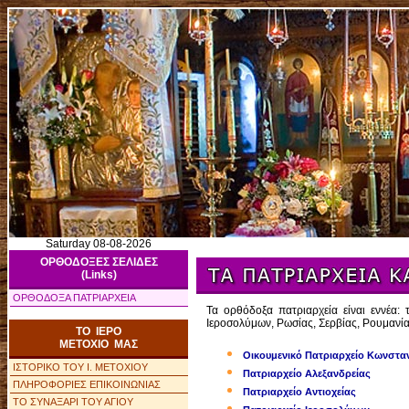
Saturday 08-08-2026
ΟΡΘΟΔΟΞΕΣ ΣΕΛΙΔΕΣ
(Links)
ΟΡΘΟΔΟΞΑ ΠΑΤΡΙΑΡΧΕΙΑ
Τα ορθόδοξα πατριαρχεία είναι εννέα: 
Ιεροσολύμων, Ρωσίας, Σερβίας, Ρουμανία
ΤΟ ΙΕΡΟ
ΜΕΤΟΧΙΟ ΜΑΣ
Οικουμενικό Πατριαρχείο Κωνστα
ΙΣΤΟΡΙΚΟ ΤΟΥ Ι. ΜΕΤΟΧΙΟΥ
Πατριαρχείο Αλεξανδρείας
ΠΛΗΡΟΦΟΡΙΕΣ ΕΠΙΚΟΙΝΩΝΙΑΣ
Πατριαρχείο Αντιοχείας
ΤΟ ΣΥΝΑΞΑΡΙ ΤΟΥ ΑΓΙΟΥ