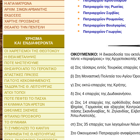
Πατριαρχείο Ιεροσολύμων
Η ΑΓΙΑ ΜΑΤΡΩΝΑ
Πατριαρχείο της Ρωσίας
ΑΡΧΙΜ. ΣΙΜΩΝ ΑΡΒΑΝΙΤΗΣ
Πατριαρχείον Σερβίας
ΕΚΔΟΣΕΙΣ
Πατριαρχείον Ρουμανίας
ΧΑΡΤΗΣ ΠΡΟΣΒΑΣΗΣ
Πατριαρχείον Βουλγαρίας
ΘΕΑ ΑΠΟ ΤΗΝ ΠΕΝΤΕΛΗ
Πατριαρχείον Γεωργίας
ΧΡΗΣΙΜΑ
ΚΑΙ ΕΝΔΙΑΦΕΡΟΝΤΑ
ΟΙ ΧΑΙΡΕΤΙΣΜΟΙ ΤΗΣ ΘΕΟΤΟΚΟΥ
ΟΙΚΟΥΜΕΝΙΚΟ:
Η δικαιοδοσία του εκτεί
Η ΘΕΙΑ ΜΕΤΑΛΗΨΙΣ
πέντε «περιφέρειες» της Αρχιεπισκοπής 
ΠΟΤΕ ΝΗΣΤΕΥΟΥΜΕ
α) Στις τέσσερις εντός Τουρκίας επαρχί
ΘΗΣΑΥΡΟΙ ΑΠΟ ΤΟ ΓΕΡΟΝΤΙΚΟ
ΑΓΙΑΣΤΙΚΕΣ ΠΡΑΞΕΙΣ
β) Στη Μοναστική Πολιτεία του Αγίου Όρο
ΓΙΑ ΤΟΥΣ ΚΕΚΟΙΜΗΜΕΝΟΥΣ
γ) Στις οκτώ επαρχίες της Κρήτης.
ΤΑ ΔΩΡΑ ΤΗΣ Θ. ΛΕΙΤΟΥΡΓΙΑΣ
ΑΓΙΟΙ ΤΟΠΟΙ
δ) Στις 4 επαρχίες της Δωδεκανήσου.
ΠΟΤΕ ΠΕΦΤΕΙ ΤΟ ΠΑΣΧΑ
ε) Στις 14 επαρχίες της ορθόδοξης δια
Η ΚΛΙΜΑΚΑ ΤΩΝ ΑΡΕΤΩΝ
Ιβηρίας, Γερμανίας και εξαρχίας Κεντρ
ΩΦΕΛΙΜΕΣ ΣΚΕΨΕΙΣ
πάσης Σκανδιναβίας, Ν. Ζηλανδίας, Ελβετ
Άπω Ανατολής.
ΦΤΙΑΧΝΩ ΠΡΟΣΦΟΡΟ
ΤΟ ΘΥΜΙΑΜΑ
στ) Στις 35 επαρχίες των λεγομένων Νέω
ΤΙ ΣΥΜΒΟΛΙΖΕΙ ΤΟ ΚΑΝΤΙΛΙ
Στο Οικουμενικό Πατριαρχείο αναφέρονται
ΕΡΜΗΝΕΙΑ ΤΗΣ Θ ΛΕΙΤΟΥΡΓΙΑΣ