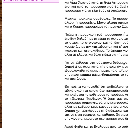
ΟΡΘΟΔΟΞΑ ΠΑΤΡΙΑΡΧΕΙΑ
καί Αἷμα Χριστοῦ κατά τή Θεία Λειτουργί
ἔτσι καί ἀπό τό πρόσφορο πού θά βγεῖ 
πρόσφορα γιά νά ἐξαχθοῦν οἱ ὑπόλοιπες 
Μερικές πρακτικές συμβουλές. Τό πρόσφο
ἀλεῦρι ἤ προσμίξεις. Μόνο ἀλεύρι σιταρ
καί ὁ Κύριος παρομοίασε τό πανάγιο Σῶμά 
Παλιά ἡ παρασκευή τοῦ προσφόρου ἦταν
ἔτριβαν δηλαδή μέ τά χέρια τά ὥριμα στά
τό στάρι, τό στέγνωναν καί τό διατηρο
κοσκίνιζαν μέ τήν «μεταξόσιτα» καί μ’ 
χωριστά καί πεντακάθαρο. Τό ψήσιμο γινό
ἀλλά μέ κλάρες καί ξύλα εἰδικά γιά τήν π
Γιά νά ἔλθουμε στά σύγχρονα δεδομέν
ζυμωθεῖ σέ ὥρα κατά τήν ὁποία ἄν εἶνα
ἐξομολογηθεῖ τά ἁμαρτήματα, τά ὁποῖα μᾶ
μήν πέσει καμμιά τρίχα. Θυμιάζουμε τό χ
καί ἀρχίζουμε.
Θά πρέπει νά τονισθεῖ ὅτι ἐπιβάλλεται 
εἰδικά σκεύη τά ὁποῖα δέν χρησιμοποιοῦ
καί ἐκεῖ μέσα τοποθετοῦμε τό προζύμι. Λ
τό «Θεοτόκε Παρθένε». Ἡ ζύμη μας πρέπ
πρόσφορο συμπαγές, νά μήν ἔχει φουσκάλε
ἀλλά μέ καθαρό κερί, κάνουμε ἕνα μικρ
ζυμάρι καί τελειώνουμε τή διαδικασία π
της νά εἶναι εὐκρινές καί καθαρό. Θά πρέ
μήν γίνονται μέσα στό περίγραμμα πού δη
Ἀφοῦ ψηθεῖ καί τό βγάλουμε ἀπό τό φοῦρ