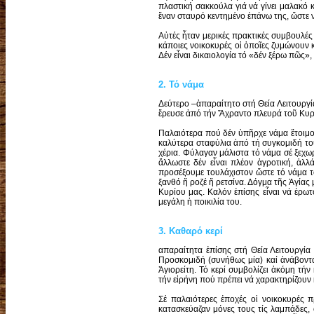
πλαστική σακκούλα γιά νά γίνει μαλακό 
ἕναν σταυρό κεντημένο ἐπάνω της, ὥστε 
Αὐτές ἦταν μερικές πρακτικές συμβουλέ
κάποιες νοικοκυρές οἱ ὁποῖες ζυμώνουν κ
Δέν εἶναι δικαιολογία τό «δέν ξέρω πῶς»
2. Τό νάμα
Δεύτερο –ἀπαραίτητο στή Θεία Λειτουργία–
ἔρευσε ἀπό τήν Ἄχραντο πλευρά τοῦ Κυρίο
Παλαιότερα πού δέν ὑπῆρχε νάμα ἕτοιμο 
καλύτερα σταφύλια ἀπό τή συγκομιδή το
χέρια. Φύλαγαν μάλιστα τό νάμα σέ ξεχωρ
ἄλλωστε δέν εἶναι πλέον ἀγροτική, ἀλλά
προσέξουμε τουλάχιστον ὥστε τό νάμα τό
ξανθό ἤ ροζέ ἤ ρετσίνα. Δόγμα τῆς Ἁγίας 
Κυρίου μας. Καλόν ἐπίσης εἶναι νά ἐρωτ
μεγάλη ἡ ποικιλία του.
3. Καθαρό κερί
απαραίτητα ἐπίσης στή Θεία Λειτουργία 
Προσκομιδή (συνήθως μία) καί ἀνάβοντ
Ἁγιορείτη. Τό κερί συμβολίζει ἀκόμη τή
τήν εἰρήνη πού πρέπει νά χαρακτηρίζουν 
Σέ παλαιότερες ἐποχές οἱ νοικοκυρές π
κατασκεύαζαν μόνες τους τίς λαμπάδες,