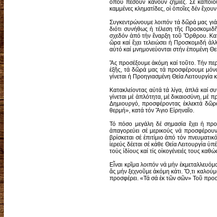
ὅπου πέσουν κάνουν ζημιές. Σέ κάποι
καμμένες κληματίδες, οἱ ὁποῖες δέν ἔχου
Συγκεντρώνουμε λοιπόν τά δῶρά μας γιά
διότι συνήθως ἡ τέλεση τῆς Προσκομιδῆ
σχεδόν ἀπό τήν ἔναρξη τοῦ Ὄρθρου. Κα
ὥρα καί ἔχει τελειώσει ἡ Προσκομιδή ἀ
αὐτό καί μνημονεύονται στήν ἑπομένη Θεί
Ἄς προσέξουμε ἀκόμη καί τοῦτο. Τήν πε
ἑξῆς, τά δῶρά μας τά προσφέρουμε μόνον
γίνεται ἡ Προηγιασμένη Θεία Λειτουργία 
Κατακλείοντας αὐτά τά λίγα, ἁπλά καί σ
γίνεται μέ ἁπλότητα, μέ δικαιοσύνη, μέ 
Δημιουργό, προσφέροντας ἐκλεκτά δῶρα
θερμή», κατά τόν Ἅγιο Εἰρηναῖο.
Τό πόσο μεγάλη δέ σημασία ἔχει ἡ προσ
ἀπαγορεύει σέ μερικούς νά προσφέρουν
βρίσκεται σέ ἐπιτίμιο ἀπό τόν πνευματικό
ἱερεύς δέεται σέ κάθε Θεία Λειτουργία ὑπ
τούς ἰδίους καί τίς οἰκογένειές τους κα
Εἶναι κρῖμα λοιπόν νά μήν ἐκμεταλλευόμ
ἄς μήν ξεχνοῦμε ἀκόμη κάτι. Ὅ,τι καλούμ
προσφέρει. «Τά σά ἐκ τῶν σῶν» Τοῦ προ