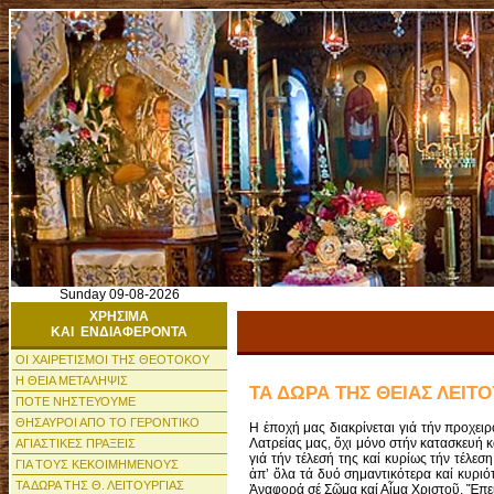
Sunday 09-08-2026
ΧΡΗΣΙΜΑ
ΚΑΙ ΕΝΔΙΑΦΕΡΟΝΤΑ
ΟΙ ΧΑΙΡΕΤΙΣΜΟΙ ΤΗΣ ΘΕΟΤΟΚΟΥ
Η ΘΕΙΑ ΜΕΤΑΛΗΨΙΣ
ΤΑ ΔΩΡΑ ΤΗΣ ΘΕΙΑΣ ΛΕΙΤΟ
ΠΟΤΕ ΝΗΣΤΕΥΟΥΜΕ
ΘΗΣΑΥΡΟΙ ΑΠΟ ΤΟ ΓΕΡΟΝΤΙΚΟ
Η ἐποχή μας διακρίνεται γιά τήν προχε
Λατρείας μας, ὄχι μόνο στήν κατασκευή 
ΑΓΙΑΣΤΙΚΕΣ ΠΡΑΞΕΙΣ
γιά τήν τέλεσή της καί κυρίως τήν τέλεσ
ΓΙΑ ΤΟΥΣ ΚΕΚΟΙΜΗΜΕΝΟΥΣ
ἀπ’ ὅλα τά δυό σημαντικότερα καί κυριό
ΤΑ ΔΩΡΑ ΤΗΣ Θ. ΛΕΙΤΟΥΡΓΙΑΣ
Ἀναφορά σέ Σῶμα καί Αἷμα Χριστοῦ. Ἔπειτα