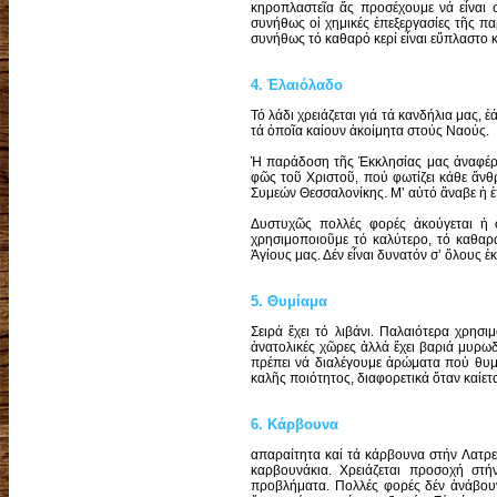
κηροπλαστεῖα ἄς προσέχουμε νά εἶναι σ
συνήθως οἱ χημικές ἐπεξεργασίες τῆς πα
συνήθως τό καθαρό κερί εἶναι εὔπλαστο κα
4. Ἐλαιόλαδο
Τό λάδι χρειάζεται γιά τά κανδήλια μας, 
τά ὁποῖα καίουν ἀκοίμητα στούς Ναούς.
Ἡ παράδοση τῆς Ἐκκλησίας μας ἀναφέρετα
φῶς τοῦ Χριστοῦ, πού φωτίζει κάθε ἄν
Συμεών Θεσ­σαλονίκης. Μ’ αὐτό ἄναβε ἡ ἑ
Δυστυχῶς πολλές φορές ἀκούγεται ἡ φ
χρησιμοποιοῦμε τό καλύτερο, τό καθαρ
Ἁγίους μας. Δέν εἶναι δυνατόν σ’ ὅλους
5. Θυμίαμα
Σειρά ἔχει τό λιβάνι. Παλαιότερα χρησ
ἀνατολικές χῶρες ἀλλά ἔχει βαριά μυρωδ
πρέπει νά διαλέγουμε ἀρώματα πού θυμί
καλῆς ποιότητος, διαφορετικά ὅταν καίετα
6. Κάρβουνα
απαραίτητα καί τά κάρβουνα στήν Λατρεί
καρβουνάκια. Χρειάζεται προσοχή στή
προβλήματα. Πολλές φορές δέν ἀνάβουν 