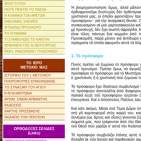
ΑΓΙΟΙ ΤΟΠΟΙ
Ἡ βιομηχανοποίηση ὅμως, ἀλλά μᾶλλον 
ΠΟΤΕ ΠΕΦΤΕΙ ΤΟ ΠΑΣΧΑ
ὀρθοφρονοῦμε δυστυχῶς δέν ὀρθοπρακτοῦ
Η ΚΛΙΜΑΚΑ ΤΩΝ ΑΡΕΤΩΝ
χριστιανοί μας, οἱ ὁποῖοι φροντίζουν 
προσφόρου– γιά τήν ἀναίμακτη Θυσία. 
ΩΦΕΛΙΜΕΣ ΣΚΕΨΕΙΣ
συσκευασμένο σέ μιά χαρτοσακκούλα καί
ΦΤΙΑΧΝΩ ΠΡΟΣΦΟΡΟ
μέ προσευχή, δέν ἔχει σωστή σφραγίδα, δ
ΤΟ ΘΥΜΙΑΜΑ
εἶναι τέλος πάντων ἕνα κομμάτι ἀπό 
Προσκομιδή, παρά μόνον γιά ἀντίδωρο 
ΤΙ ΣΥΜΒΟΛΙΖΕΙ ΤΟ ΚΑΝΤΙΛΙ
πράγματα τά ὁποῖα ἀφοροῦν αὐτά τά δῶ
ΕΡΜΗΝΕΙΑ ΤΗΣ Θ ΛΕΙΤΟΥΡΓΙΑΣ
ΕΚΚΛ. ΡΑΔΙΟΦΩΝΟ ΤΗΛΕΟΡΑΣΗ
1. Τό πρόσφορο
ΤΟ ΙΕΡΟ
Ποιός πρέπει νά ζυμώνει τό πρόσφορο γι
ΜΕΤΟΧΙΟ ΜΑΣ
αὐτό προνόμιο. Πρέπει ὅμως νά ἀγωνίζε
προσφέρει τό πρόσφορο γιά τό Μυστήριο 
ΙΣΤΟΡΙΚΟ ΤΟΥ Ι. ΜΕΤΟΧΙΟΥ
ὁ χριστιανός ἤ ἡ χριστιανή πού ζυμώνει 
ΠΛΗΡΟΦΟΡΙΕΣ ΕΠΙΚΟΙΝΩΝΙΑΣ
Τό πρόσφορο ἔχει ἰδιαίτερο συμβολισμό γ
ΤΟ ΣΥΝΑΞΑΡΙ ΤΟΥ ΑΓΙΟΥ
τό πρόσφορο ἀποτελεῖται ἀπό διαφόρους
Η ΑΓΙΑ ΜΑΤΡΩΝΑ
παλαιά εὐχή τοῦ προσφόρου εὐχόταν ὁ 
ΑΡΧΙΜ. ΣΙΜΩΝ ΑΡΒΑΝΙΤΗΣ
ἐπουράνια. Καί ὁ ἀπόστολος Παῦλος λέει «
ΕΚΔΟΣΕΙΣ
Καί κάτι ἀκόμη. Μέσα στά Τίμια Δῶρα ὑ
ΧΑΡΤΗΣ ΠΡΟΣΒΑΣΗΣ
στή γῆ καρ­πο­φορεῖ στόν καιρό του, κα
ΘΕΑ ΑΠΟ ΤΗΝ ΠΕΝΤΕΛΗ
συνέχεια (ὡς ἄρτος καί οἶνος) γίνονται Σ
σώματά μας, πού τρέφονται ἀπό τήν Θεί
τοῦ Θεοῦ πού χαρίζει σ’ αὐτά τήν Ἀνάστ
ΟΡΘΟΔΟΞΕΣ ΣΕΛΙΔΕΣ
(Links)
Τό πρόσφορο συμβολίζει ἐπίσης αὐτή τ
δηλαδή ἐκ τῶν ἁγνῶν καί παρθενικῶν αἱμ